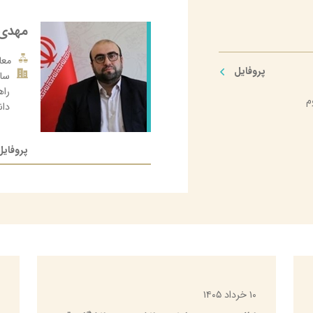
مهدی
دگی
معاو
پروفایل
سا
ی
را
م
دا
پروفایل
۱۰ خرداد ۱۴۰۵