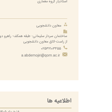
استادیار گروه معماری
مرکز بهداشت و درمان
مرکزی مشاوره و سبک زن
معاون دانشجویی
اداره دانشجویان غیرایران
ساختمان سردار سلیمانی- طبقه همکف- راهرو دو
اداره تربیت بدنی
از راست-اتاق معاون دانشجویی
معاون دانشجویی
۰۲۵۳۲۱۰۳۴۵۵
a.abdemojiri@qom.ac.ir
اطلاعیه ها
۱۸ خرداد ۱۴۰۵