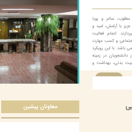
مطلوب، سالم و پويا
زيز با آرامش، اميد و
ازند. انجام فعاليت
اجتماعی و كسب مهارت
 باشد. با اين رويكرد
دانشجويان در زمينه
ربيت بدنی، بهداشت و
بیشتر
ی
معاونان پیشین