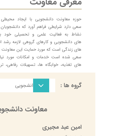
معرفی معاونت
​حوزه معاونت دانشجویی با ايجاد محيطی 
سعی دارد شرايطی فراهم آورد كه دانشجويان ع
نشاط به فعاليت علمی و تحصيلی خود بپرد
های دانشجويی و كارهای گروهی لازمه رشد 
های زندگی است كه مورد حمايت اين معاونت می
سعی شده است خدمات و امكانات مورد نياز 
های تغذيه، خوابگاه ها، تسهيلات رفاهی، ت
مشاوره ارتقاء يابد
.
اداره خوابگاه‌ها
گروه ها :
معاون دانشجویی
اداره تغذیه
اداره رفاه
معاونت دانشجوی
مدیریت دانشجویی
کمیته انضباطی
امین عبد مجیری
کمیسیون موارد خاص