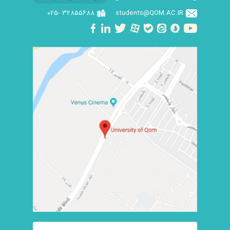
۳۲۸۵۵۶۸۸ -۰۲۵
students@QOM.AC.IR